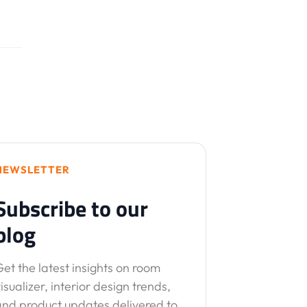
NEWSLETTER
Subscribe to our
blog
et the latest insights on room
isualizer, interior design trends,
and product updates delivered to