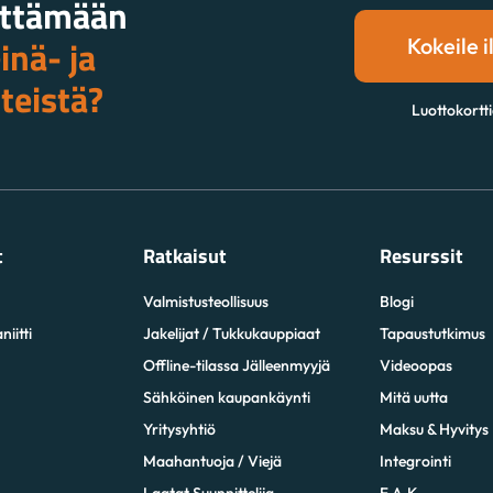
ittämään
nä- ja
Kokeile i
steistä?
Luottokortti
t
Ratkaisut
Resurssit
Valmistusteollisuus
Blogi
iitti
Jakelijat / Tukkukauppiaat
Tapaustutkimus
Offline-tilassa Jälleenmyyjä
Videoopas
Sähköinen kaupankäynti
Mitä uutta
Yritysyhtiö
Maksu & Hyvitys
Maahantuoja / Viejä
Integrointi
Laatat Suunnittelija
F.A.K