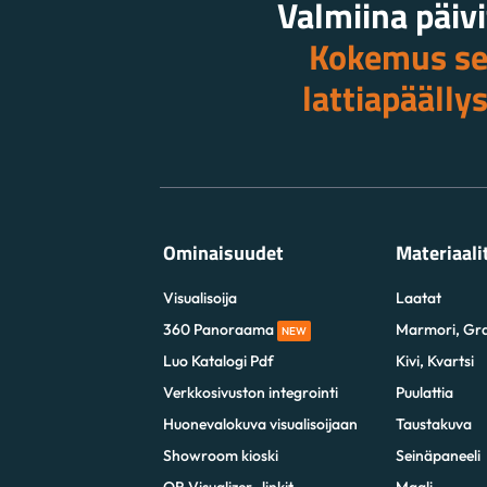
Valmiina päiv
Kokemus sei
lattiapäälly
Ominaisuudet
Materiaali
Visualisoija
Laatat
360 Panoraama
Marmori, Gran
NEW
Luo Katalogi Pdf
Kivi, Kvartsi
Verkkosivuston integrointi
Puulattia
Huonevalokuva visualisoijaan
Taustakuva
Showroom kioski
Seinäpaneeli
QR Visualizer -linkit
Maali