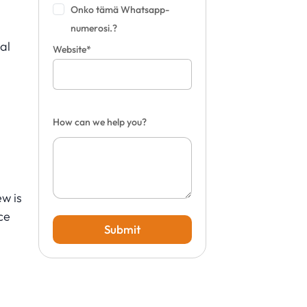
Onko tämä Whatsapp-
numerosi.?
al
Website*
How can we help you?
w is
ce
Submit