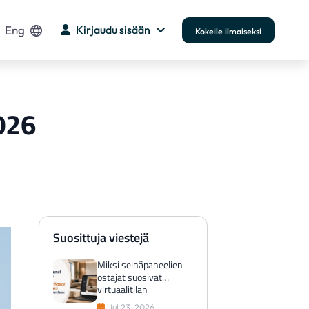
Eng
Kirjaudu sisään
Kokeile ilmaiseksi
026
Suosittuja viestejä
Miksi seinäpaneelien
ostajat suosivat
virtuaalitilan
esikatselua ennen
Jul 23, 2026