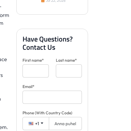
Jul 22, 2026
visualisoimaan laattoja
r
asiakkaille
form
om
Have Questions?
Contact Us
ace
First name*
Last name*
ts
Email*
h
Phone
(With Country Code)
+1
tem.