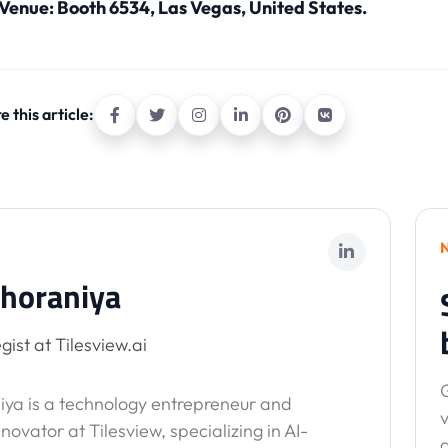
Venue: Booth 6534, Las Vegas, United States.
e this article:
horaniya
gist at Tilesview.ai
G
ya is a technology entrepreneur and
v
nnovator at Tilesview, specializing in AI-