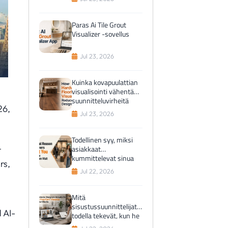
ostoa
Paras Ai Tile Grout
Visualizer -sovellus
Jul 23, 2026
Kuinka kovapuulattian
visualisointi vähentää
suunnitteluvirheitä
26,
Jul 23, 2026
Todellinen syy, miksi
asiakkaat
t
kummittelevat sinua
rs,
showroom-käynnin
Jul 22, 2026
jälkeen
Mitä
sisustussuunnittelijat
 AI-
todella tekevät, kun he
eivät pysty