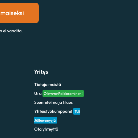
lmaiseksi
a ei vaadita.
Yritys
Tietoja meistä
Ura
Olemme Palkkaaminen!
Suunnitelma ja tilaus
Yhteistyökumppanit
Tuli
Jälleenmyyjä
Ota yhteyttä