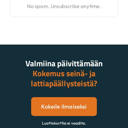
No spam. Unsubscribe anytime.
Valmiina päivittämään
Kokemus seinä- ja
lattiapäällysteistä?
Kokeile ilmaiseksi
Luottokorttia ei vaadita.